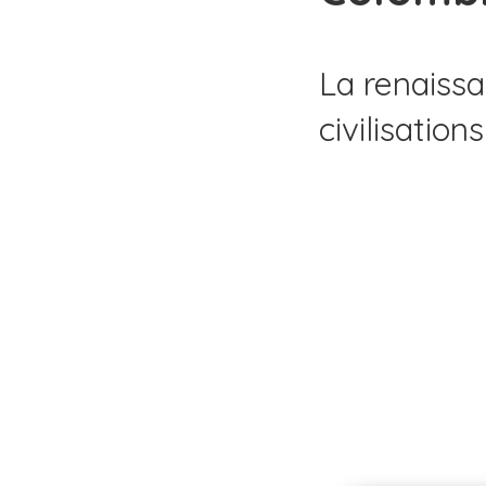
La renaiss
civilisatio