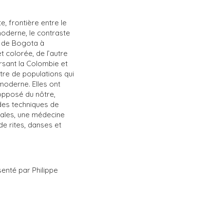
, frontière entre le
derne, le contraste
le de Bogota à
et colorée, de l’autre
rsant la Colombie et
ntre de populations qui
moderne. Elles ont
opposé du nôtre,
des techniques de
rales, une médecine
de rites, danses et
enté par Philippe