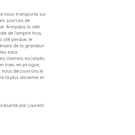
re nous transporte sur
des sources de
 Arequipa, la ville
ale de l’empire Inca,
 cité perdue, le
inaire de la grandeur
s les eaux
 les chemins escarpés
n train, en pirogue,
, nous découvrons le
re la plus ancienne et
 présenté par Laurent