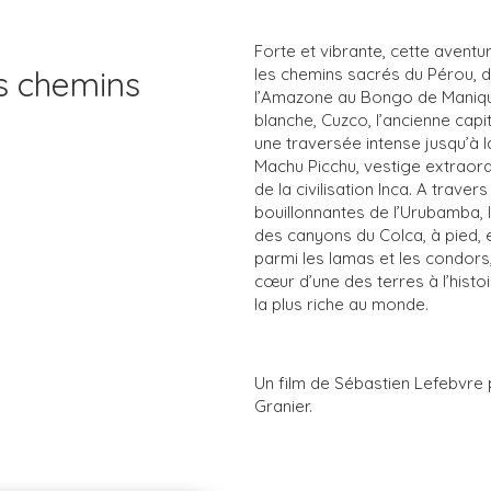
Forte et vibrante, cette aventu
es chemins
les chemins sacrés du Pérou, 
l’Amazone au Bongo de Manique.
blanche, Cuzco, l’ancienne capit
une traversée intense jusqu’à la
Machu Picchu, vestige extraord
de la civilisation Inca. A traver
bouillonnantes de l’Urubamba,
des canyons du Colca, à pied, e
parmi les lamas et les condors
cœur d’une des terres à l’histoi
la plus riche au monde.
Un film de Sébastien Lefebvre
Granier.