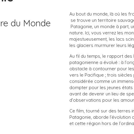
Au bout du monde, là où les fr
ière du Monde
se trouve un territoire sauvag
Patagonie, un monde à part, un
nature. Ici, vous verrez les m
majestueusement, les lacs scinti
les glaciers murmurer leurs lé
Au fil du temps, le rapport de
patagonienne a évolué : à l’ori
obstacle à contourner pour les
vers le Pacifique ; trois siècles 
considérée comme un immense 
dompter pour les jeunes états a
avant de devenir un lieu de spe
d’observations pour les amoure
Ce film, tourné sur des terres i
Patagonie, aborde l’évolution 
et cette région hors de l’ordina