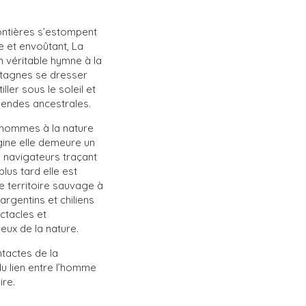
ontières s’estompent
e et envoûtant, La
 véritable hymne à la
ontagnes se dresser
ller sous le soleil et
gendes ancestrales.
s hommes à la nature
gine elle demeure un
 navigateurs traçant
plus tard elle est
territoire sauvage à
rgentins et chiliens
ctacles et
ux de la nature.
ntactes de la
du lien entre l’homme
ire.