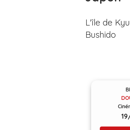
L'île de Kyu
Bushido
B
DO
Ciné
19