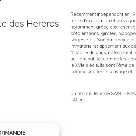
Récemment indépendant en 199
ute des Hereros
terre d’exploration et de voyag
notamment grâce aux réserves
côtoient lions, girafes, hippop
singes,etc... Son patrimoine es
immatériel et appartient aux d
l’histoire du pays, notamment
qui l’ont habité, comme les Hé
le XVIe siècle. Ils sont l’âme d
comme une terre sauvage et in
Un film de Jérémie SAINT-JEAN
TAPIA.
ORMANDIE