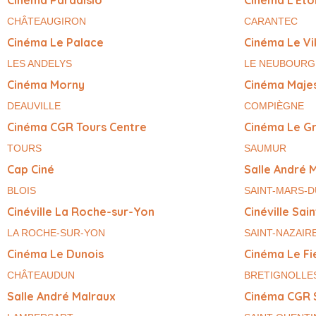
CHÂTEAUGIRON
CARANTEC
Cinéma Le Palace
Cinéma Le Vi
LES ANDELYS
LE NEUBOURG
Cinéma Morny
Cinéma Majes
DEAUVILLE
COMPIÈGNE
Cinéma CGR Tours Centre
Cinéma Le G
TOURS
SAUMUR
Cap Ciné
Salle André 
BLOIS
SAINT-MARS-
Cinéville La Roche-sur-Yon
Cinéville Sai
LA ROCHE-SUR-YON
SAINT-NAZAIR
Cinéma Le Dunois
Cinéma Le Fi
CHÂTEAUDUN
BRETIGNOLLE
Salle André Malraux
Cinéma CGR 