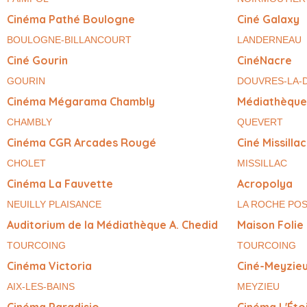
Cinéma Pathé Boulogne
Ciné Galaxy
BOULOGNE-BILLANCOURT
LANDERNEAU
Ciné Gourin
CinéNacre
GOURIN
DOUVRES-LA-
Cinéma Mégarama Chambly
Médiathèque
CHAMBLY
QUEVERT
Cinéma CGR Arcades Rougé
Ciné Missillac
CHOLET
MISSILLAC
Cinéma La Fauvette
Acropolya
NEUILLY PLAISANCE
LA ROCHE PO
Auditorium de la Médiathèque A. Chedid
Maison Folie
TOURCOING
TOURCOING
Cinéma Victoria
Ciné-Meyzie
AIX-LES-BAINS
MEYZIEU
Cinéma Paradisio
Cinéma L'Éto