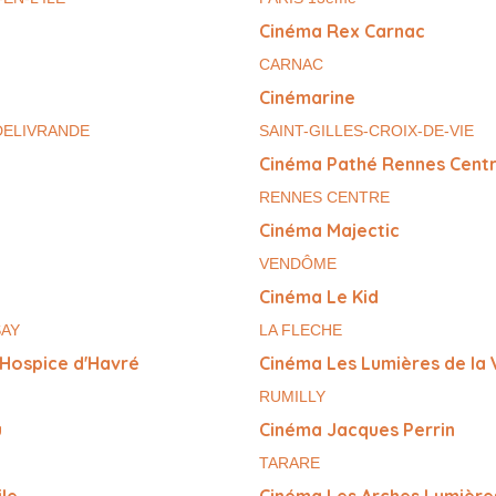
Cinéma Rex Carnac
CARNAC
Cinémarine
DELIVRANDE
SAINT-GILLES-CROIX-DE-VIE
Cinéma Pathé Rennes Cent
RENNES CENTRE
Cinéma Majectic
VENDÔME
Cinéma Le Kid
SAY
LA FLECHE
 Hospice d'Havré
Cinéma Les Lumières de la V
RUMILLY
u
Cinéma Jacques Perrin
TARARE
ile
Cinéma Les Arches Lumière