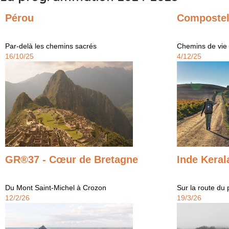
Pérou
Compostel
Par-delà les chemins sacrés
Chemins de vie
16/10/25
4/12/25
GR®37 - Cœur de Bretagne
Inde Keral
Du Mont Saint-Michel à Crozon
Sur la route du
12/2/26
19/3/26