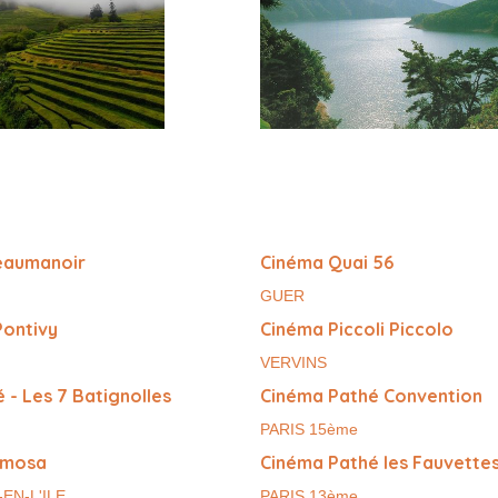
eaumanoir
Cinéma Quai 56
GUER
Pontivy
Cinéma Piccoli Piccolo
VERVINS
 - Les 7 Batignolles
Cinéma Pathé Convention
PARIS 15ème
imosa
Cinéma Pathé les Fauvette
EN-L'ILE
PARIS 13ème