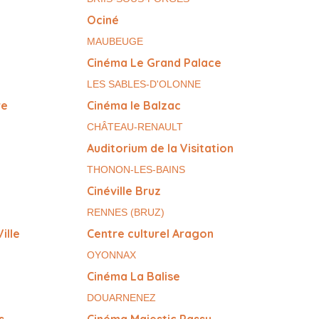
Ociné
MAUBEUGE
Cinéma Le Grand Palace
LES SABLES-D'OLONNE
re
Cinéma le Balzac
CHÂTEAU-RENAULT
Auditorium de la Visitation
THONON-LES-BAINS
Cinéville Bruz
RENNES (BRUZ)
ille
Centre culturel Aragon
OYONNAX
Cinéma La Balise
DOUARNENEZ
s
Cinéma Majestic Passy