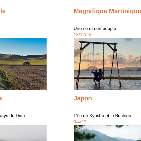
le
Magnifique Martinique
Une île et son peuple
18/12/25
a
Japon
 pays de Dieu
L'île de Kyushu et le Bushido
9/4/26