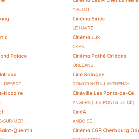
YVETOT
king
Cinéma Sirius
LE HAVRE
tic
Cinéma Lux
CAEN
rand Palace
Cinéma Pathé Orléans
ORLÉANS
Malraux
Ciné Sologne
DU-DESERT
ROMORANTIN-LANTHENAY
nt-Nazaire
Cinéville Les Ponts-de-Cé
E
ANGERS (LES-PONTS-DE-CÉ)
ef
CinéA
S-SUR-MER
AMBOISE
Saint-Quentin
Cinéma CGR Cherbourg Od