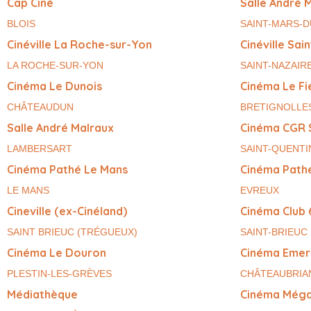
Cap Ciné
Salle André 
BLOIS
SAINT-MARS-
Cinéville La Roche-sur-Yon
Cinéville Sai
LA ROCHE-SUR-YON
SAINT-NAZAIR
Cinéma Le Dunois
Cinéma Le Fi
CHÂTEAUDUN
BRETIGNOLLE
Salle André Malraux
Cinéma CGR 
LAMBERSART
SAINT-QUENTI
Cinéma Pathé Le Mans
Cinéma Path
LE MANS
EVREUX
Cineville (ex-Cinéland)
Cinéma Club 
SAINT BRIEUC (TRÉGUEUX)
SAINT-BRIEUC
Cinéma Le Douron
Cinéma Emer
PLESTIN-LES-GRÈVES
CHÂTEAUBRIA
Médiathèque
Cinéma Méga