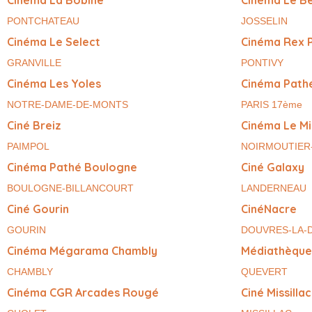
Cinéma La Bobine
Cinéma Le B
PONTCHATEAU
JOSSELIN
Cinéma Le Select
Cinéma Rex 
GRANVILLE
PONTIVY
Cinéma Les Yoles
Cinéma Pathé
NOTRE-DAME-DE-MONTS
PARIS 17ème
Ciné Breiz
Cinéma Le M
PAIMPOL
NOIRMOUTIER-
Cinéma Pathé Boulogne
Ciné Galaxy
BOULOGNE-BILLANCOURT
LANDERNEAU
Ciné Gourin
CinéNacre
GOURIN
DOUVRES-LA-
Cinéma Mégarama Chambly
Médiathèque
CHAMBLY
QUEVERT
Cinéma CGR Arcades Rougé
Ciné Missillac