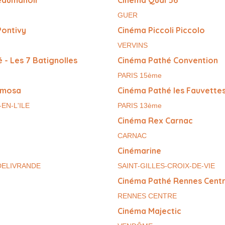
eaumanoir
Cinéma Quai 56
GUER
Pontivy
Cinéma Piccoli Piccolo
VERVINS
 - Les 7 Batignolles
Cinéma Pathé Convention
PARIS 15ème
imosa
Cinéma Pathé les Fauvette
EN-L'ILE
PARIS 13ème
Cinéma Rex Carnac
CARNAC
Cinémarine
DELIVRANDE
SAINT-GILLES-CROIX-DE-VIE
Cinéma Pathé Rennes Cent
RENNES CENTRE
Cinéma Majectic