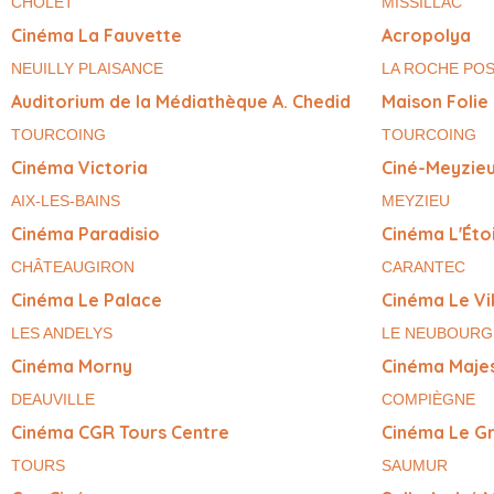
CHOLET
MISSILLAC
Cinéma La Fauvette
Acropolya
NEUILLY PLAISANCE
LA ROCHE PO
Auditorium de la Médiathèque A. Chedid
Maison Folie
TOURCOING
TOURCOING
Cinéma Victoria
Ciné-Meyzie
AIX-LES-BAINS
MEYZIEU
Cinéma Paradisio
Cinéma L'Éto
CHÂTEAUGIRON
CARANTEC
Cinéma Le Palace
Cinéma Le Vi
LES ANDELYS
LE NEUBOURG
Cinéma Morny
Cinéma Majes
DEAUVILLE
COMPIÈGNE
Cinéma CGR Tours Centre
Cinéma Le G
TOURS
SAUMUR