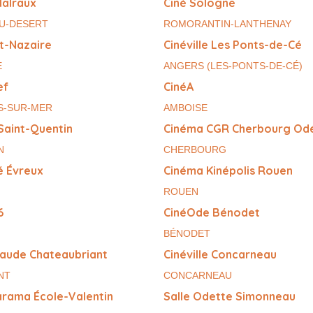
Malraux
Ciné Sologne
DU-DESERT
ROMORANTIN-LANTHENAY
nt-Nazaire
Cinéville Les Ponts-de-Cé
E
ANGERS (LES-PONTS-DE-CÉ)
ef
CinéA
S-SUR-MER
AMBOISE
Saint-Quentin
Cinéma CGR Cherbourg Od
N
CHERBOURG
é Évreux
Cinéma Kinépolis Rouen
ROUEN
6
CinéOde Bénodet
BÉNODET
aude Chateaubriant
Cinéville Concarneau
NT
CONCARNEAU
rama École-Valentin
Salle Odette Simonneau