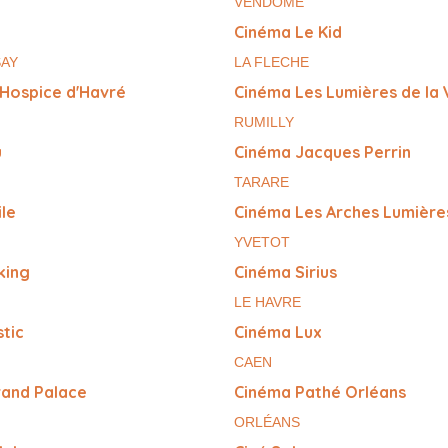
VENDÔME
Cinéma Le Kid
SAY
LA FLECHE
 Hospice d'Havré
Cinéma Les Lumières de la V
RUMILLY
u
Cinéma Jacques Perrin
TARARE
ile
Cinéma Les Arches Lumière
YVETOT
king
Cinéma Sirius
LE HAVRE
tic
Cinéma Lux
CAEN
rand Palace
Cinéma Pathé Orléans
ORLÉANS